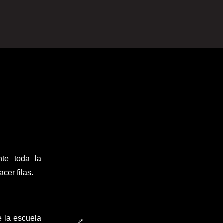
nte toda la
cer filas.
e la escuela