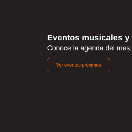
¡Adquiera su Tarjeta 
Conozca los beneficios
Eventos musicales y 
Conoce la agenda del mes
Más información
Ver eventos próximos